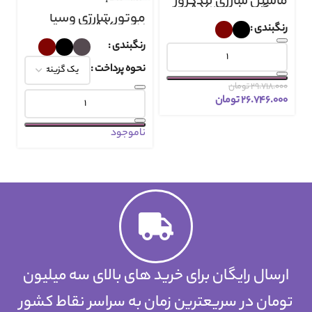
ماشین شارژی لندکروز
دزدگیر دار AX2118
موتور شارژی وسپا
AX3067
رنگبندی
رنگبندی
نحوه پرداخت
۲۹.۷۱۸.۰۰۰
تومان
۲۶.۷۴۶.۰۰۰
تومان
ناموجود
ارسال رایگان برای خرید های بالای سه میلیون
تومان در سریعترین زمان به سراسر نقاط کشور