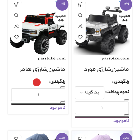
-10%
-10%
اتمام موج
اتمام موج
ودی
ودی
ماشین شارژی فورد
ماشین شارژی هامر
AX2124
AX2122
رنگبندی
رنگبندی
نحوه پرداخت
ناموجود
ناموجود
-10%
-10%