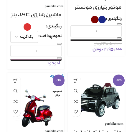
موتور شارژی مونستر
AX3071
ماشین شارژی JAE بنز
AX2125
رنگبندی
رنگبندی
نحوه پرداخت
۳۵.۵۰۲.۰۰۰
تومان
۳۱.۹۵۱.۰۰۰
تومان
ناموجود
ناموجود
-9%
-10%
اتمام موج
ودی