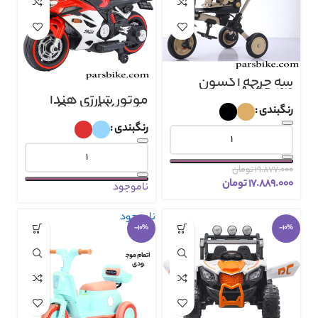
سه چرخه آکسون
AX4044
موتور شارژی هندا
S1000 AX3070
رنگبندی
رنگبندی
۱۹.۸۷۷.۰۰۰
تومان
۱۷.۸۸۹.۰۰۰
تومان
ناموجود
ناموجود
-10%
-10%
اتمام موج
ودی