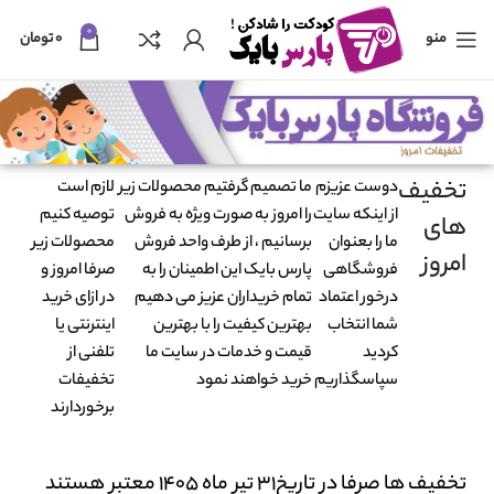
0
منو
۰
تومان
تخفیف
دوست عزیزم
ما تصمیم گرفتیم محصولات زیر
لازم است
از اینکه سایت
را امروز به صورت ویژه به فروش
توصیه کنیم
های
ما را بعنوان
برسانیم ، از طرف واحد فروش
محصولات زیر
امروز
فروشگاهی
پارس بایک این اطمینان را به
صرفا امروز و
درخور اعتماد
تمام خریداران عزیز می دهیم
در ازای خرید
شما انتخاب
بهترین کیفیت را با بهترین
اینترنتی یا
کردید
قیمت و خدمات در سایت ما
تلفنی از
سپاسگذاریم
خرید خواهند نمود
تخفیفات
برخوردارند
تخفیف ها صرفا در تاریخ31 تیر ماه 1405 معتبر هستند