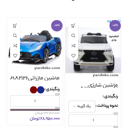
ناموجود
-10%
-10%
اتمام موج
ودی
ماشین مازراتیAX2126
ماشین شارژی
لکسوس AX2119
رنگبندی
رنگبندی
نحوه پرداخت
۳۲.۱۶۷.۰۰۰
تومان
۲۸.۹۵۰.۰۰۰
تومان