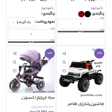
AX2122
AX2123
ناموجود
ناموجود
رنگبندی
رنگبندی
نحوه پرداخت
ناموجود
-10%
-10%
اتمام موج
ودی
سه چرخه آکسون
AX4043
ماشین شارژی هامر
AX2124
۱۸.۰۴۳.۰۰۰
تومان