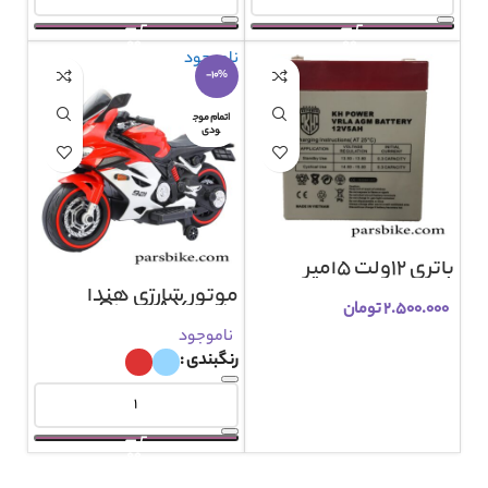
ناموجود
-10%
اتمام موج
ودی
باتری 12ولت 5آمپر
موتور شارژی هندا
S1000 AX3070
۲.۵۰۰.۰۰۰
تومان
ناموجود
رنگبندی