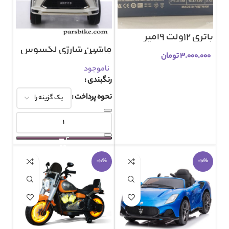
باتری 12ولت 9آمپر
ماشین شارژی لکسوس
AX2119
۳.۰۰۰.۰۰۰
تومان
ناموجود
رنگبندی
نحوه پرداخت
-10%
-10%