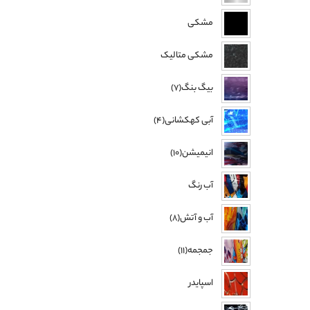
مشکی
مشکی متالیک
بیگ بنگ(7)
آبی کهکشانی(4)
انیمیشن(10)
آب رنگ
آب و آتش(8)
جمجمه(11)
اسپایدر