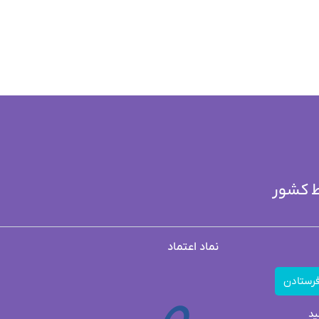
ط کشور
نماد اعتماد
رستادن
ید