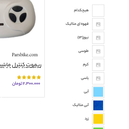
هیچکدام
قهوه ای متالیک
نیوز(13)
طوسی
ریموت کنترل ماشی
کرم
TRANSMITTER
یاسی
۲.۳۰۰.۰۰۰
تومان
افزودن به 
آبی
آبی متالیک
زرد