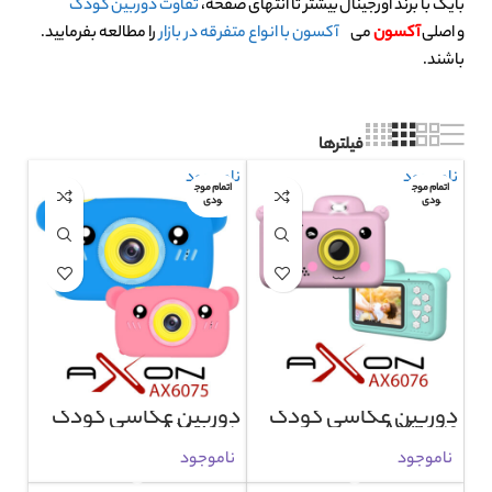
بایک با برند اورجینال
بیشتر تا انتهای صفحه،
تفاوت دوربین کودک
و اصلی
آکسون
می
آکسون با انواع متفرقه در بازار
را مطالعه بفرمایید.
باشند.
فیلترها
ناموجود
ناموجود
اتمام موج
اتمام موج
ودی
ودی
دوربین عکاسی کودک
دوربین عکاسی کودک
AX6075
AX6076
ناموجود
ناموجود