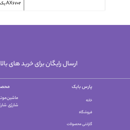
AX6702 یک قمقمه
ارسال رایگان برای خرید های با
پارس بایک
محصو
ماشین
موتو
خانه
شارژی
شارژ
فروشگاه
گارانتی محصولات