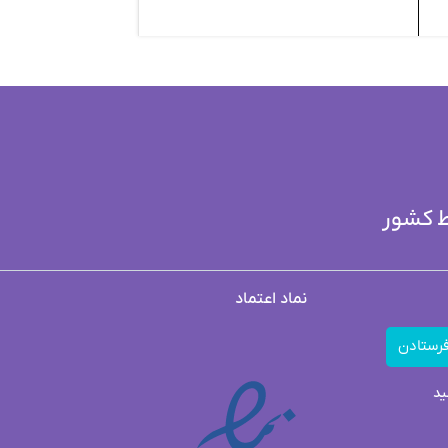
ط کشور
نماد اعتماد
رستادن
ید