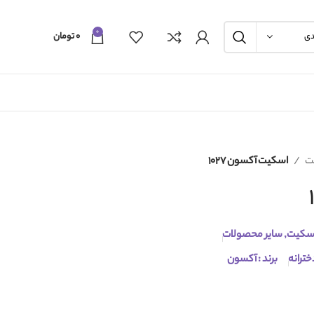
0
۰
تومان
دی
ت
اسکیت آکسون 1027
سکیت
,
سایر محصولات
خترانه
برند : آکسون