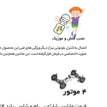
صورت اختصاصی در فرمان قرار گرفته است. این ماشین همچنین دارای ریموت و ۴ موتور ق
قیمت ماشین شارژی بی ام و شاسی بلند AX2074