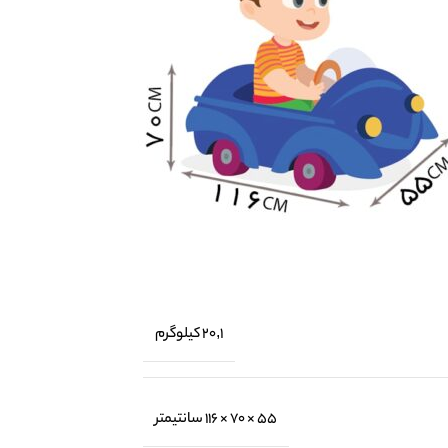
20,1 کیلوگرم
55 × 70 × 116 سانتیمتر