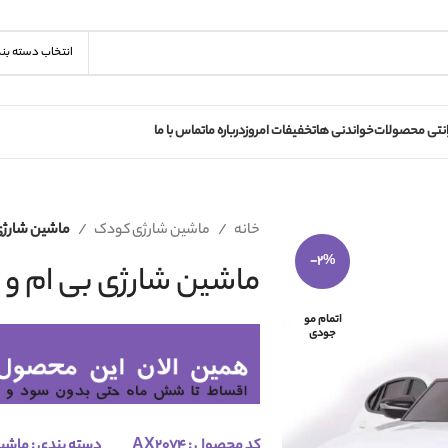
انتخاب دسته بن
انتی محصولات
خواندنی ها
تخفیفات امروز
درباره ما
تماس با ما
خانه
ماشین شارژی کودک
ماشین شارژی بی
-2%
ماشین شارژی بی ام و شاسی
اتمام مو
جودی
کد محصول :
AX2074
دسته بندی :
ماشین