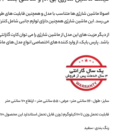
می رسد. این ماشین شارژی همچنین دارای لوازم جانبی شامل کنترل و 
از دیگر مزیت های این مدل از ماشین شارژی را می توان کارت گارا
باشد. پارس بایک، از وارد کننده های اختصاصی انواع مدل های ماشین
سایز : طول : 116 سانتی متر- عرض : 55 سانتی متر – ارتفاع 70 سانتی متر
قابلیت تحمل وزن تا 70کیلوگرم ( وزن قابل تحمل استاندارد این محصول 70کیلوگرم می باشد ولی وزن های بالاتر هم تحمل می کند)
رنگ بندی : سفید