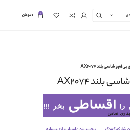
0
۰
تومان
دی
 ام و شاسی بلند AX2074
 بلند AX2074
 شارژی کودک
برچسب زدن
اسباب بازی پسرانه